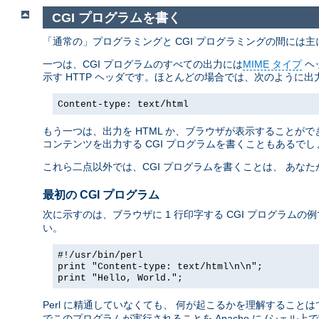
CGI プログラムを書く
「通常の」プログラミングと CGI プログラミングの間には
一つは、CGI プログラムのすべての出力には
MIME タイプ
ヘ
示す HTTP ヘッダです。ほとんどの場合では、次のように出
Content-type: text/html
もう一つは、出力を HTML か、ブラウザが表示することができ
コンテンツを出力する CGI プログラムを書くこともあるでし
これら二点以外では、CGI プログラムを書くことは、 あな
最初の CGI プログラム
次に示すのは、ブラウザに 1 行印字する CGI プログラムの
い。
#!/usr/bin/perl
print "Content-type: text/html\n\n";
print "Hello, World.";
Perl に精通していなくても、 何が起こるかを理解すること
でこのプログラムが実行されることを Apache に (シェル上で