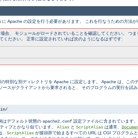
うに Apache の設定を行う必要があります。 これを行なうための方法
ている場合、 モジュールがロードされていることを確認してください。 つ
てください。 正常に設定されていれば次のようになるはずです:
の特別な別ディレクトリを Apache に設定します。 Apache は、
リソースがクライアントから要求されると、 そのプログラムの実行を試
bin/
この例はデフォルト状態の
設定ファイルに含まれています
apache2.conf
ティブとかなり似ています。
と
は通常、
Alias
ScriptAlias
Docume
は、
が接頭辞で始まるすべての URL は CGI プログラ
ScriptAlias