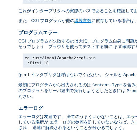
これがインタープリタへの実際のパスであることを確認して
また、CGI プログラムが他の
環境変数
に依存している場合は、
プログラムエラー
CGI プログラムが失敗するのは大抵、プログラム自身に問題
そうでしょう。ブラウザを使ってテストする前に まず確認す
cd /usr/local/apache2/cgi-bin
./first.pl
(
インタプリタは呼ばないでください。 シェルと Apac
perl
最初にプログラムから出力されるのは
を含み、
Content-Type
のプログラムをサーバ経由で実行しようとしたときには
Prem
ださい。
エラーログ
エラーログは友達です。 全てのうまくいかないことは、エラ
している場所が エラーログの参照を許していないならば、き
され、 迅速に解決されるということが分かるでしょう。