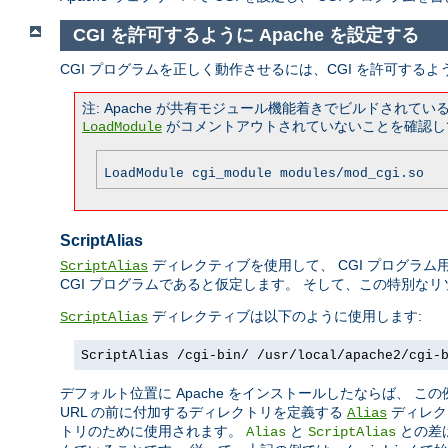
CGI を許可するように Apache を設定する
CGI プログラムを正しく動作させるには、CGI を許可するよ
注: Apache が共有モジュール機能着きでビルドされ
がコメントアウトされていないことを確認し
LoadModule
LoadModule cgi_module modules/mod_cgi.so
ScriptAlias
ディレクティブを使用して、 CGI プログラム用
ScriptAlias
CGI プログラムであると仮定します。 そして、この特別な
ディレクティブは以下のように使用します:
ScriptAlias
ScriptAlias /cgi-bin/ /usr/local/apache2/cgi-
デフォルト位置に Apache をインストールしたならば、 
URL の前に付加するディレクトリを定義する
ディレク
Alias
トリのために使用されます。
と
との差
Alias
ScriptAlias