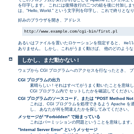
を印字します。 これには復帰改行の二つの組を後に付加します
は、"Hello, World." という文字列を印字し、これで終りとな
好みのブラウザを開き、アドレス
http://www.example.com/cgi-bin/first.pl
あるいはファイルを置いたロケーションを指定すると、
Hell
ありません。 しかし、これがうまく動けば、 他のどのよう
しかし、まだ動かない !
ウェブから CGI プログラムへのアクセスを行なったとき、
CGI プログラムの出力
素晴らしい ! それはすべてがうまく動いたことを意味
CGI プログラム内で セットしたかを確認してください
CGI プログラムのソースコード、または "POST Method Not
これは、CGI プログラムを処理できるよう Apache
し、 あなたが何を間違えたかを探してみてください。
メッセージが "Forbidden" で始まっている
これはパーミッションの問題ということを意味します
"Internal Server Error" というメッセージ