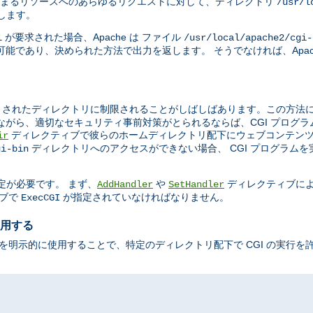
まるリソースへのあらゆるリクエストに対して、ディレクトリ
/usr/l
示します。
が要求された場合、Apache は ファイル
l
/usr/local/apache2/cgi-
能であり、決められた方法で出力を返します。 そうでなければ、Apac
されたディレクトリに制限されることがしばしばあります。この方法によ
ながら、適切なセキュリティ事前対策がとられるならば、CGI プログ
ディレクティブで彼らのホームディレクトリ配下にウェブコンテンツ
ir
ディレクトリへのアクセスができない場合、 CGI プログラム
gi-bin
定が必要です。 まず、
や
ディレクティブに
AddHandler
SetHandler
ブで
が指定されていなければなりません。
ExecCGI
使用する
を明示的に使用することで、特定のディレクトリ配下で CGI の実行を