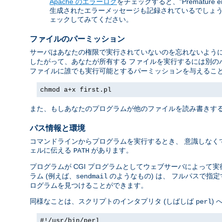
Apache のエラーログ
をチェックすると、"Premature 
生成されたエラーメッセージも記録されているでしょう。
ェックしてみてください。
ファイルのパーミッション
サーバはあなたの権限で実行されていないのを忘れないように
したがって、あなたが所有する ファイルを実行するには別の
ファイルに誰でも実行可能とするパーミッションを与えること
chmod a+x first.pl
また、もしあなたのプログラムが他のファイルを読み書きする
パス情報と環境
コマンドラインからプログラムを実行するとき、 意識しなく
ェルに伝える
があります。
PATH
プログラムが CGI プログラムとしてウェブサーバによって
ラム (例えば、
のようなもの) は、 フルパスで指
sendmail
ログラムを見つけることができます。
同様なことは、スクリプトのインタプリタ (しばしば
)
perl
#!/usr/bin/perl