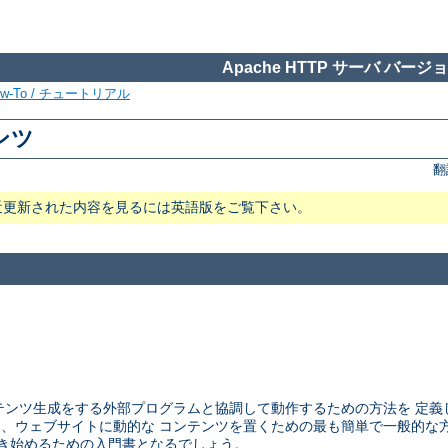
Apache HTTP サーバ バージョン
ow-To / チュートリアル
テンツ
翻
近更新された内容を見るには英語版をご覧下さい。
ウェブサーバが コンテンツ生成をする外部プログラムと協調して動作するための方法
CGI は、ウェブサイトに動的な コンテンツを置くための最も簡単で一般的
ラムを書き始めるための入門書となるでしょう。