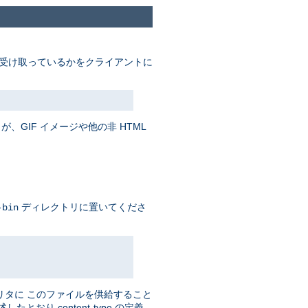
受け取っているかをクライアントに
、GIF イメージや他の非 HTML
ディレクトリに置いてくださ
-bin
リタに このファイルを供給すること
おり content-type の定義