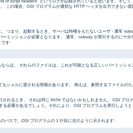
end of script headers" というログが記録されていると思います。
 この場合、CGI プログラムが適切な HTTP ヘッダを出力できない
。 つまり、起動するとき、サーバは特権をもたないユーザ - 通常
nob
パーミッションが必要となります。 通常、
が実行するのに十分
nobody
です:
ならば、 それらのファイルは、これが可能となる正しいパーミッショ
てもシェルに渡される情報があります。 例えば、参照するファイルのた
実行されるとき、 それは同じ
ではないかもしれません。 CGI プ
PATH
定する必要があるでしょう。それにより、CGI プログラムを実行しよう
 へのパスで、CGI プログラムの 1 行目に次のように示されます: