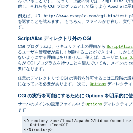
んでいることです。 従って、上記の例では、
で始
/cgi-bin/
供し、それらを CGI プログラムとして扱うよう Apache に
例えば、URL
http://www.example.com/cgi-bin/test.p
を返すことを試みます。 もちろん、ファイルが存在し、実行可
す。
ScriptAlias ディレクトリ外の CGI
CGI プログラムは、セキュリティ上の理由から
ScriptAlias
るユーザを管理者が厳しく制御することができます。 しかし
ないようにする理由はありません。 例えば、ユーザに
UserD
らが CGI プログラムを持つことを望んでいても、メインの
c
要になります。
任意のディレクトリで CGI の実行を許可するには二段階の設
になっている必要があります。 次に、
ディレクティ
Options
CGI の実行を可能にするために Options を明示的に
サーバのメインの設定ファイル中で
ディレクティブ
Options
ます:
<Directory /usr/local/apache2/htdocs/somedir>
Options +ExecCGI
</Directory>