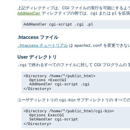
上記ディレクティブは、CGI ファイルの実行を可能にするよう 
ディレクティブの例では、
または
を拡張
AddHandler
cgi
pl
AddHandler cgi-script .cgi .pl
.htaccess ファイル
チュートリアル
は
を変更できない
.htaccess
apache2.conf
User ディレクトリ
で終わるすべてのファイルに対して CGI プログラムの
.cgi
<Directory /home/*/public_html>
Options +ExecCGI
AddHandler cgi-script .cgi
</Directory>
ユーザディレクトリの
サブディレクトリの すべての
cgi-bin
<Directory /home/*/public_html/cgi-bin>
Options ExecCGI
SetHandler cgi-script
</Directory>