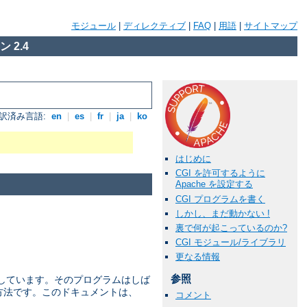
モジュール
|
ディレクティブ
|
FAQ
|
用語
|
サイトマップ
 2.4
訳済み言語:
en
|
es
|
fr
|
ja
|
ko
はじめに
CGI を許可するように
Apache を設定する
CGI プログラムを書く
しかし、まだ動かない !
裏で何が起こっているのか?
CGI モジュール/ライブラリ
更なる情報
参照
を 定義しています。そのプログラムはしば
な方法です。このドキュメントは、
コメント