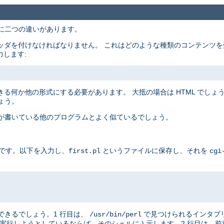
主に二つの違いがあります。
ッダを付けなければなりません。 これはどのような種類のコンテンツを
力します:
る何か他の形式にする必要があります。 大抵の場合は HTML でしょうが
ょう。
たが書いている他のプログラムとよく似ているでしょう。
例です。以下を入力し、
というファイルに保存し、それを
first.pl
cgi
はできるでしょう。1 行目は、
で見つけられるインタプ
/usr/bin/perl
実行しようとしているならば、そのシェルに ) 示します。2 行目は、前述したと