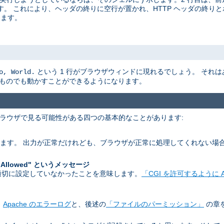
。 これにより、ヘッダの終りに空行が置かれ、HTTP ヘッダの終りと
ります。
という 1 行がブラウザウィンドに現れるでしょう。 それ
o, World.
なものでも動かすことができるようになります。
 ブラウザで見る可能性がある四つの基本的なことがあります:
します。 出力が正常だけれども、ブラウザが正常に処理してくれない場
。
 Allowed" というメッセージ
 を適切に設定していなかったことを意味します。
「CGI を許可するように A
。
Apache のエラーログ
と、後述の
「ファイルのパーミッション」
の章