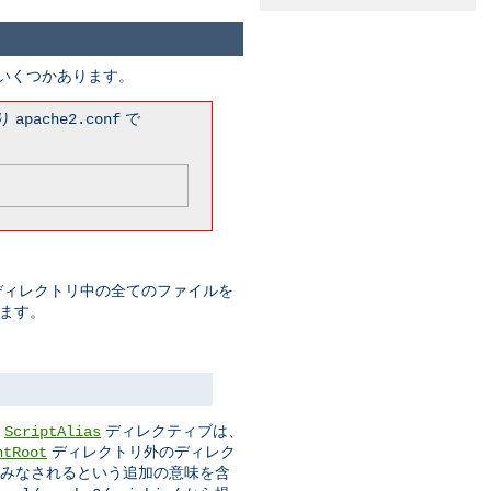
がいくつかあります。
まり
で
apache2.conf
このディレクトリ中の全てのファイルを
みます。
。
ディレクティブは、
ScriptAlias
ディレクトリ外のディレク
ntRoot
ムとみなされるという追加の意味を含