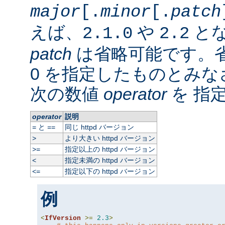
major
[.
minor
[.
patch
えば、
や
と
2.1.0
2.2
patch
は省略可能です。
0 を指定したものとみ
次の数値
operator
を 指
operator
説明
と
同じ httpd バージョン
=
==
より大きい httpd バージョン
>
指定以上の httpd バージョン
>=
指定未満の httpd バージョン
<
指定以下の httpd バージョン
<=
例
<
IfVersion
>=
2.3
>