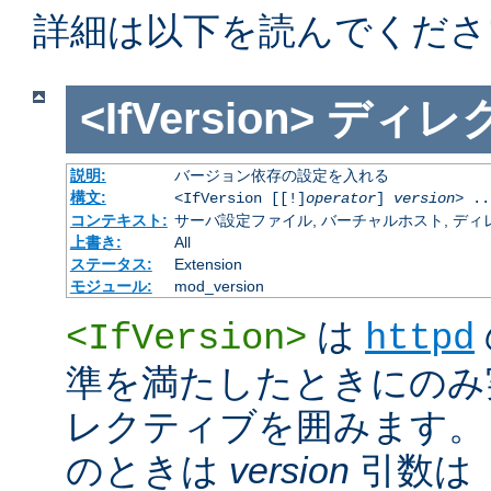
詳細は以下を読んでくださ
<IfVersion>
ディレ
説明:
バージョン依存の設定を入れる
構文:
<IfVersion [[!]
operator
]
version
> ..
コンテキスト:
サーバ設定ファイル, バーチャルホスト, ディレクトリ
上書き:
All
ステータス:
Extension
モジュール:
mod_version
は
<IfVersion>
httpd
準を満たしたときにのみ
レクティブを囲みます。 通
のときは
version
引数は