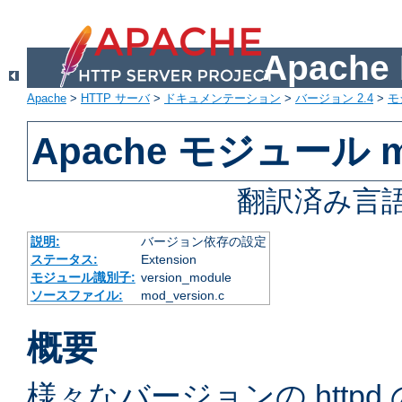
Apach
Apache
>
HTTP サーバ
>
ドキュメンテーション
>
バージョン 2.4
>
モ
Apache モジュール mo
翻訳済み言語
説明:
バージョン依存の設定
ステータス:
Extension
モジュール識別子:
version_module
ソースファイル:
mod_version.c
概要
様々なバージョンの http