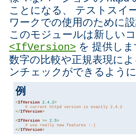
ことになる、 テストスイ
ワークでの使用のために設
このモジュールは新しいコ
を 提供し
<IfVersion>
数字の比較や正規表現によ
ンチェックができるよう
例
<
IfVersion
2.4
.
2
>
# current httpd version is exactly 2.4.2
</
IfVersion
>
<
IfVersion
>=
2.5
>
# use really new features :-)
</
IfVersion
>