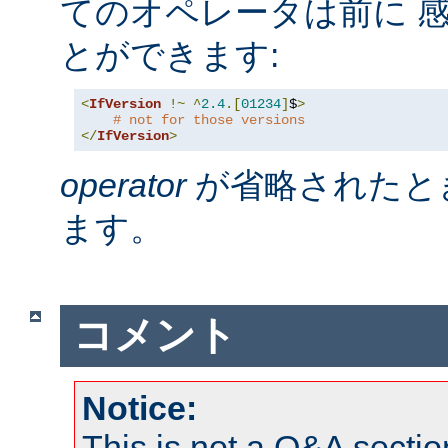
てのオペレータは前に 感
とができます:
<
IfVersion
!~
^
2.4
.[
01234
]
$
>
# not for those versions
</
IfVersion
>
operator
が省略されたと
ます。
コメント
Notice:
This is not a Q&A sect