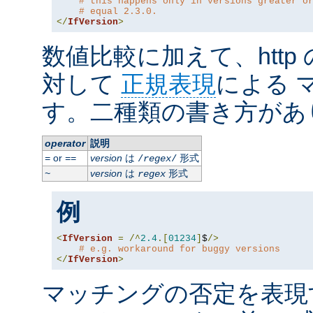
# this happens only in versions greater o
# equal 2.3.0.
</
IfVersion
>
数値比較に加えて、http
対して
正規表現
による 
す。二種類の書き方があ
operator
説明
or
version
は
形式
=
==
/
regex
/
version
は
形式
~
regex
例
<
IfVersion
=
/^
2.4
.[
01234
]
$
/>
# e.g. workaround for buggy versions
</
IfVersion
>
マッチングの否定を表現