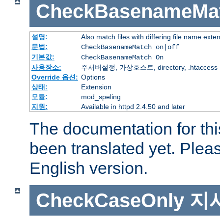
CheckBasenameMa
설명:
Also match files with differing file name exte
문법:
CheckBasenameMatch on|off
기본값:
CheckBasenameMatch On
사용장소:
주서버설정, 가상호스트, directory, .htaccess
Override 옵션:
Options
상태:
Extension
모듈:
mod_speling
지원:
Available in httpd 2.4.50 and later
The documentation for thi
been translated yet. Plea
English version.
CheckCaseOnly
지