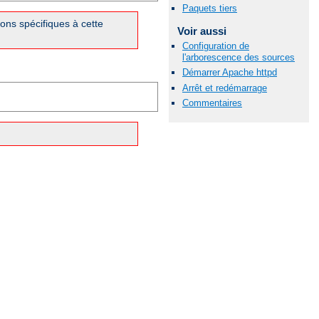
Paquets tiers
ons spécifiques à cette
Voir aussi
Configuration de
l'arborescence des sources
Démarrer Apache httpd
Arrêt et redémarrage
Commentaires