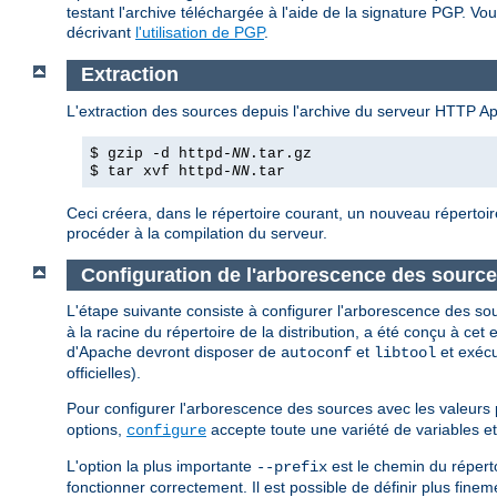
testant l'archive téléchargée à l'aide de la signature PGP. Vou
décrivant
l'utilisation de PGP
.
Extraction
L'extraction des sources depuis l'archive du serveur HTTP A
$ gzip -d httpd-
NN
.tar.gz
$ tar xvf httpd-
NN
.tar
Ceci créera, dans le répertoire courant, un nouveau répertoir
procéder à la compilation du serveur.
Configuration de l'arborescence des sourc
L'étape suivante consiste à configurer l'arborescence des so
à la racine du répertoire de la distribution, a été conçu à ce
d'Apache devront disposer de
et
et exéc
autoconf
libtool
officielles).
Pour configurer l'arborescence des sources avec les valeurs 
options,
accepte toute une variété de variables e
configure
L'option la plus importante
est le chemin du réperto
--prefix
fonctionner correctement. Il est possible de définir plus finemen