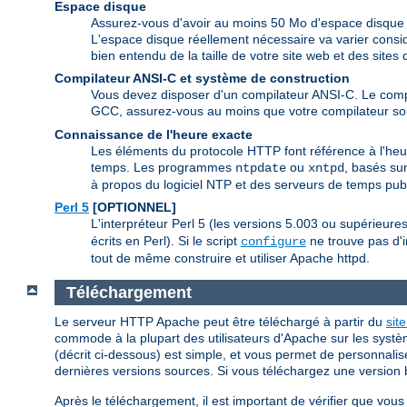
Espace disque
Assurez-vous d'avoir au moins 50 Mo d'espace disque d
L'espace disque réellement nécessaire va varier consid
bien entendu de la taille de votre site web et des site
Compilateur ANSI-C et système de construction
Vous devez disposer d'un compilateur ANSI-C. Le com
GCC, assurez-vous au moins que votre compilateur soi
Connaissance de l'heure exacte
Les éléments du protocole HTTP font référence à l'heur
temps. Les programmes
ou
, basés sur
ntpdate
xntpd
à propos du logiciel NTP et des serveurs de temps publ
Perl 5
[OPTIONNEL]
L'interpréteur Perl 5 (les versions 5.003 ou supérieur
écrits en Perl). Si le script
ne trouve pas d'i
configure
tout de même construire et utiliser Apache httpd.
Téléchargement
Le serveur HTTP Apache peut être téléchargé à partir du
sit
commode à la plupart des utilisateurs d'Apache sur les systè
(décrit ci-dessous) est simple, et vous permet de personnalis
dernières versions sources. Si vous téléchargez une version bi
Après le téléchargement, il est important de vérifier que vo