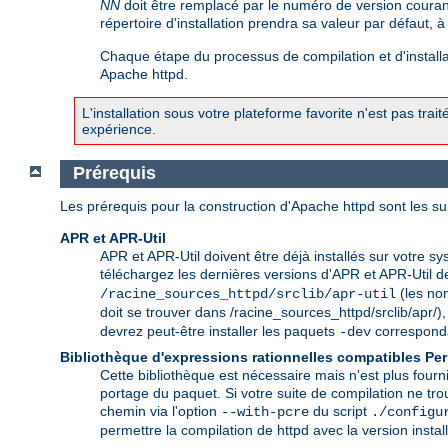
NN
doit être remplacé par le numéro de version couran
répertoire d'installation prendra sa valeur par défaut, 
Chaque étape du processus de compilation et d'installat
Apache httpd.
L'installation sous votre plateforme favorite n'est pas trai
expérience.
Prérequis
Les prérequis pour la construction d'Apache httpd sont les su
APR et APR-Util
APR et APR-Util doivent être déjà installés sur votre sy
téléchargez les dernières versions d'APR et APR-Util 
(les nom
/racine_sources_httpd/srclib/apr-util
doit se trouver dans /racine_sources_httpd/srclib/apr/), e
devrez peut-être installer les paquets
correspondan
-dev
Bibliothèque d'expressions rationnelles compatibles Per
Cette bibliothèque est nécessaire mais n'est plus fourn
portage du paquet. Si votre suite de compilation ne tr
chemin via l'option
du script
--with-pcre
./configu
permettre la compilation de httpd avec la version insta