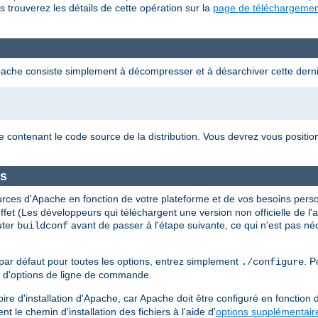
s trouverez les détails de cette opération sur la
page de téléchargemen
pache consiste simplement à décompresser et à désarchiver cette derni
e contenant le code source de la distribution. Vous devrez vous positi
es
urces d'Apache en fonction de votre plateforme et de vos besoins perso
t effet (Les développeurs qui téléchargent une version non officielle de 
uter
avant de passer à l'étape suivante, ce qui n'est pas né
buildconf
par défaut pour toutes les options, entrez simplement
. P
./configure
t d'options de ligne de commande.
ire d'installation d'Apache, car Apache doit être configuré en fonction
t le chemin d'installation des fichiers à l'aide d'
options supplémentair