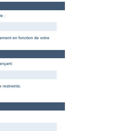
e :
lement en fonction de votre
lançant:
 restreints.