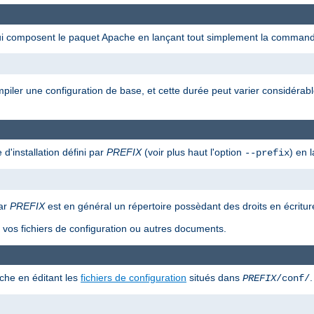
qui composent le paquet Apache en lançant tout simplement la command
ompiler une configuration de base, et cette durée peut varier considérab
 d'installation défini par
PREFIX
(voir plus haut l'option
) en 
--prefix
car
PREFIX
est en général un répertoire possèdant des droits en écriture
as vos fichiers de configuration ou autres documents.
che en éditant les
fichiers de configuration
situés dans
.
PREFIX
/conf/