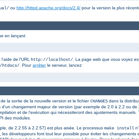
ou
http://httpd.apache.org/docs/2.4/
pour la version la plus récent
ual/
e en lançant:
 l'aide de l'URL
. La page web que vous voyez est 
http://localhost/
. Pour
arrêter
le serveur, lancez:
/htdocs/
e la sortie de la nouvelle version et le fichier
dans la distribu
CHANGES
Lors d'un changement majeur de version (par exemple de 2.0 à 2.2 ou de 2
ompilation et de l'exécution qui nécessiteront des ajustements manuels.
API des modules.
ple, de 2.2.55 à 2.2.57) est plus aisée. Le processus
n'
make install
us, les développeurs font tout leur possible pour éviter les changements