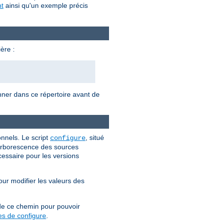
t
ainsi qu'un exemple précis
ère :
onner dans ce répertoire avant de
nnels. Le script
, situé
configure
l'arborescence des sources
cessaire pour les versions
our modifier les valeurs des
 de ce chemin pour pouvoir
es de configure
.