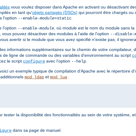
alités
vous voulez disposer dans Apache en activant ou désactivant d
pilés en tant qu'
objets partagés (DSOs)
qui pourront être chargés ou 
a l'option
.
--enable-
module
=static
 l'option
, où
module
est le nom du module sans la
--enable-
module
e, vous pouvez désactiver des modules à l'aide de l'option
--disable-
us avertir si le module que vous avez spécifié n'existe pas; il ignorera
es informations supplémentaires sur le chemin de votre compilateur, d
ions de ligne de commande ou des variables d'environnement au script
c
cez le script
avec l'option
.
configure
--help
, voici un exemple typique de compilation d'Apache avec le répertoire d'i
 additionnels
et
:
mod_ldap
mod_lua
r tester la disponibilité des fonctionnalités au sein de votre système, et
dans sa page de manuel.
igure