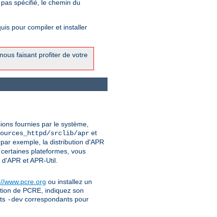
 pas spécifié, le chemin du
is pour compiler et installer
ous faisant profiter de votre
sions fournies par le système,
et
ources_httpd/srclib/apr
par exemple, la distribution d'APR
 certaines plateformes, vous
 d'APR et APR-Util.
://www.pcre.org
ou installez un
uction de PCRE, indiquez son
ets
correspondants pour
-dev