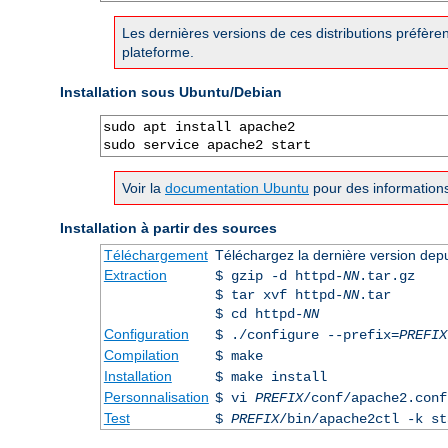
Les dernières versions de ces distributions préfère
plateforme.
Installation sous Ubuntu/Debian
sudo apt install apache2

sudo service apache2 start
Voir la
documentation Ubuntu
pour des informations
Installation à partir des sources
Téléchargement
Téléchargez la dernière version dep
Extraction
$ gzip -d httpd-
NN
.tar.gz
$ tar xvf httpd-
NN
.tar
$ cd httpd-
NN
Configuration
$ ./configure --prefix=
PREFIX
Compilation
$ make
Installation
$ make install
Personnalisation
$ vi
PREFIX
/conf/apache2.conf
Test
$
PREFIX
/bin/apache2ctl -k st