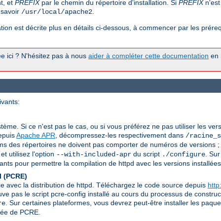
t, et
PREFIX
par le chemin du répertoire d'installation. Si
PREFIX
n'est
à savoir
.
/usr/local/apache2
ion est décrite plus en détails ci-dessous, à commencer par les prérequ
tée ici ? N'hésitez pas à nous
aider à compléter cette documentation
en n
ivants:
stème. Si ce n'est pas le cas, ou si vous préférez ne pas utiliser les ver
depuis
Apache APR
, décompressez-les respectivement dans
/racine_s
s des répertoires ne doivent pas comporter de numéros de versions ; 
t utilisez l'option
du script
. Sur
--with-included-apr
./configure
ts pour permettre la compilation de httpd avec les versions installées
l (PCRE)
ie avec la distribution de httpd. Téléchargez le code source depuis
http
ouve pas le script pcre-config installé au cours du processus de constr
. Sur certaines plateformes, vous devrez peut-être installer les paqu
re
llée de PCRE.