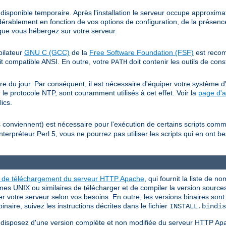
isponible temporaire. Après l'installation le serveur occupe approxim
érablement en fonction de vos options de configuration, de la présence
s que vous hébergez sur votre serveur.
pilateur
GNU C (GCC)
de la
Free Software Foundation (FSF)
est recom
t compatible ANSI. En outre, votre
doit contenir les outils de con
PATH
e du jour. Par conséquent, il est nécessaire d'équiper votre système d'
 le protocole NTP, sont couramment utilisés à cet effet. Voir la
page d'a
ics.
es conviennent) est nécessaire pour l'exécution de certains scripts co
nterpréteur Perl 5, vous ne pourrez pas utiliser les scripts qui en ont 
e de téléchargement du serveur HTTP Apache
, qui fournit la liste de n
mes UNIX ou similaires de télécharger et de compiler la version source
er votre serveur selon vos besoins. En outre, les versions binaires son
naire, suivez les instructions décrites dans le fichier
INSTALL.bindis
us disposez d'une version complète et non modifiée du serveur HTTP Ap