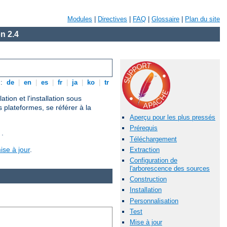
Modules
|
Directives
|
FAQ
|
Glossaire
|
Plan du site
n 2.4
s:
de
|
en
|
es
|
fr
|
ja
|
ko
|
tr
ion et l'installation sous
s plateformes, se référer à la
Aperçu pour les plus pressés
Prérequis
 .
Téléchargement
ise à jour
.
Extraction
Configuration de
l'arborescence des sources
Construction
Installation
Personnalisation
Test
Mise à jour