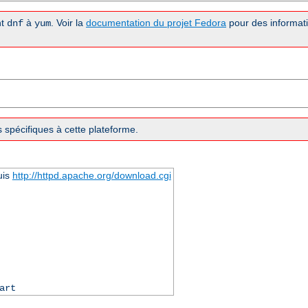
nt
à
. Voir la
documentation du projet Fedora
pour des informati
dnf
yum
 spécifiques à cette plateforme.
uis
http://httpd.apache.org/download.cgi
art