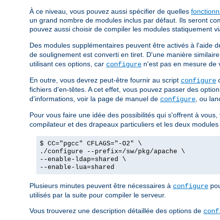
À ce niveau, vous pouvez aussi spécifier de quelles
fonctionn
un grand nombre de modules inclus par défaut. Ils seront com
pouvez aussi choisir de compiler les modules statiquement vi
Des modules supplémentaires peuvent être activés à l'aide de
de soulignement est converti en tiret. D'une manière similair
utilisant ces options, car
n'est pas en mesure de vo
configure
En outre, vous devrez peut-être fournir au script
d
configure
fichiers d'en-têtes. A cet effet, vous pouvez passer des opt
d'informations, voir la page de manuel de
, ou lan
configure
Pour vous faire une idée des possibilités qui s'offrent à vous
compilateur et des drapeaux particuliers et les deux modules
$ CC="pgcc" CFLAGS="-O2" \
./configure --prefix=/sw/pkg/apache \
--enable-ldap=shared \
--enable-lua=shared
Plusieurs minutes peuvent être nécessaires à
pou
configure
utilisés par la suite pour compiler le serveur.
Vous trouverez une description détaillée des options de
conf