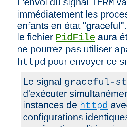
L'envoi du signal
va 
TERM
immédiatement les proces
enfants en état "gracefu
le fichier
aura é
PidFile
ne pourrez pas utiliser
ap
pour envoyer ce si
httpd
Le signal
graceful-st
d'exécuter simultanémen
instances de
ave
httpd
configurations identique