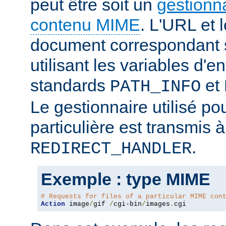
peut être soit un
gestionn
contenu MIME
. L'URL et 
document correspondant 
utilisant les variables d
standards
et
PATH_INFO
Le gestionnaire utilisé po
particulière est transmis à
.
REDIRECT_HANDLER
Exemple : type MIME
# Requests for files of a particular MIME con
Action
 image
/
gif 
/
cgi-bin
/
images
.
cgi