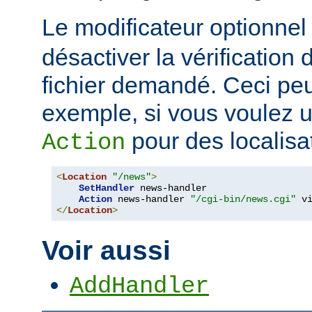
Le modificateur optionne
désactiver la vérification 
fichier demandé. Ceci peut
exemple, si vous voulez uti
pour des localisat
Action
<
Location
"/news"
>
SetHandler
 news-handler

Action
 news-handler 
"/cgi-bin/news.cgi"
</
Location
>
Voir aussi
AddHandler