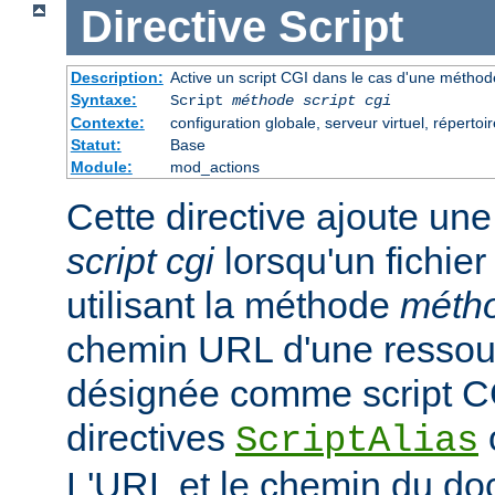
Directive
Script
Description:
Active un script CGI dans le cas d'une méthode
Syntaxe:
Script
méthode
script cgi
Contexte:
configuration globale, serveur virtuel, répertoir
Statut:
Base
Module:
mod_actions
Cette directive ajoute une
script cgi
lorsqu'un fichie
utilisant la méthode
méth
chemin URL d'une ressour
désignée comme script CGI
directives
ScriptAlias
L'URL et le chemin du d