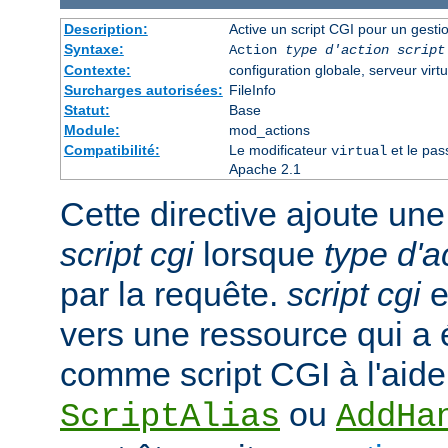
Description:
Active un script CGI pour un gesti
Syntaxe:
Action
type d'action
script
Contexte:
configuration globale, serveur virtu
Surcharges autorisées:
FileInfo
Statut:
Base
Module:
mod_actions
Compatibilité:
Le modificateur
et le pas
virtual
Apache 2.1
Cette directive ajoute une
script cgi
lorsque
type d'a
par la requête.
script cgi
e
vers une ressource qui a
comme script CGI à l'aide
ou
ScriptAlias
AddHa