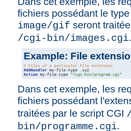
Dans cet exemple, les re
fichiers possédant le ty
seront traitée
image/gif
/cgi-bin/images.cgi
Example: File extensi
# Files of a particular file extension
AddHandler
 my-file-type 
.
Action
 my-file-type 
"/cgi-bin/program.cgi"
Dans cet exemple, les re
fichiers possédant l'exte
traitées par le script CGI
.
bin/programme.cgi