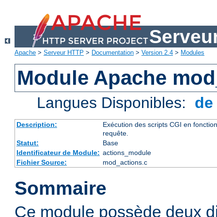
Serveu
Apache
>
Serveur HTTP
>
Documentation
>
Version 2.4
>
Modules
Module Apache mod
Langues Disponibles:
d
Description:
Exécution des scripts CGI en foncti
requête.
Statut:
Base
Identificateur de Module:
actions_module
Fichier Source:
mod_actions.c
Sommaire
Ce module possède deux di