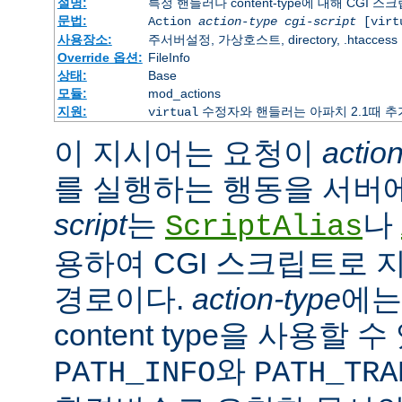
설명:
특정 핸들러나 content-type에 대해 CGI 
문법:
Action
action-type
cgi-script
[virt
사용장소:
주서버설정, 가상호스트, directory, .htaccess
Override 옵션:
FileInfo
상태:
Base
모듈:
mod_actions
지원:
수정자와 핸들러는 아파치 2.1때 
virtual
이 지시어는 요청이
actio
를 실행하는 행동을 서버
script
는
나
ScriptAlias
용하여 CGI 스크립트로 
경로이다.
action-type
에
content type을 사용할 
와
PATH_INFO
PATH_TRA