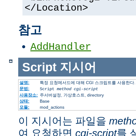
</Location>
참고
AddHandler
Script
지시어
설명:
특정 요청메서드에 대해 CGI 스크립트를 사용한다.
문법:
Script
method
cgi-script
사용장소:
주서버설정, 가상호스트, directory
상태:
Base
모듈:
mod_actions
이 지시어는 파일을
meth
여 요청하면
cgi-script
를 