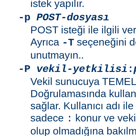
istek yapılır.
-p
POST-dosyası
POST isteği ile ilgili ve
Ayrıca
seçeneğini de
-T
unutmayın..
-P
vekil-yetkilisi
:
Vekil sunucuya TEMEL
Doğrulamasında kullanı
sağlar. Kullanıcı adı il
sadece
konur ve vekil
:
olup olmadığına bakılma