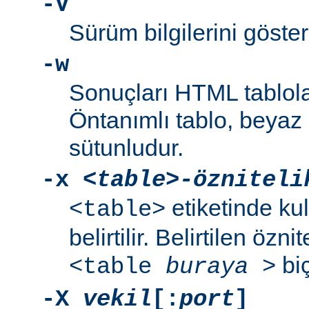
-V
Sürüm bilgilerini gösteri
-w
Sonuçları HTML tablola
Öntanımlı tablo, beyaz a
sütunludur.
-x
<table>-özniteli
etiketinde kul
<table>
belirtilir. Belirtilen özni
biç
<table
buraya
>
-X
vekil
[:
port
]