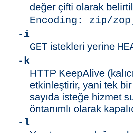
değer çifti olarak belirti
Encoding: zip/zop
-i
istekleri yerine
GET
HE
-k
HTTP KeepAlive (kalıcı 
etkinleştirir, yani tek b
sayıda isteğe hizmet sun
öntanımlı olarak kapalıd
-l