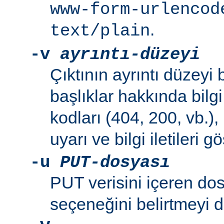
www-form-urlencod
.
text/plain
-v
ayrıntı-düzeyi
Çıktının ayrıntı düzeyi be
başlıklar hakkında bilg
kodları (404, 200, vb.),
uyarı ve bilgi iletileri gös
-u
PUT-dosyası
PUT verisini içeren do
seçeneğini belirtmeyi 