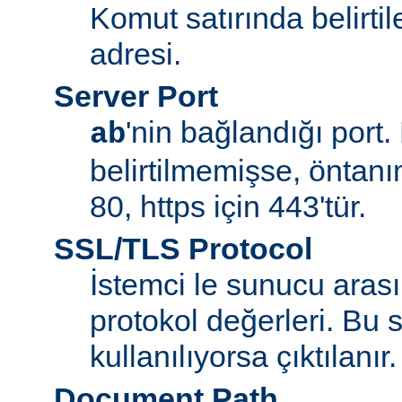
Komut satırında belirt
adresi.
Server Port
'nin bağlandığı port.
ab
belirtilmemişse, öntanım
80, https için 443'tür.
SSL/TLS Protocol
İstemci le sunucu aras
protokol değerleri. Bu
kullanılıyorsa çıktılanır.
Document Path