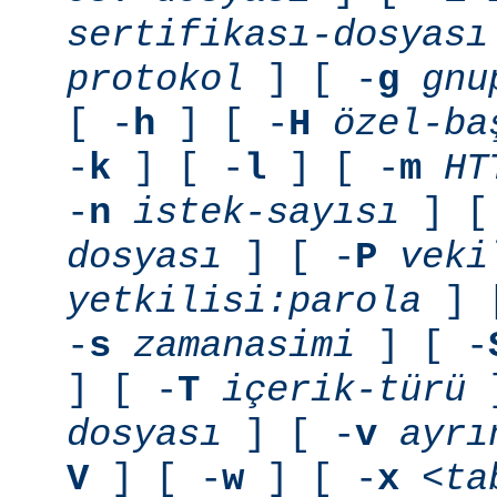
sertifikası-dosyası
protokol
] [ -
g
gnu
[ -
h
] [ -
H
özel-ba
-
k
] [ -
l
] [ -
m
HT
-
n
istek-sayısı
] [
dosyası
] [ -
P
veki
yetkilisi:parola
] 
-
s
zamanasimi
] [ -
] [ -
T
içerik-türü
]
dosyası
] [ -
v
ayrı
V
] [ -
w
] [ -
x
<ta