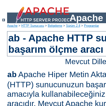
Apache 
Apache
>
HTTP Sunucusu
>
Belgeleme
>
Sürüm 2.4
>
Programlar
ab - Apache HTTP s
başarım ölçme aracı
Mevcut Dill
Apache Hiper Metin Akta
ab
(HTTP) sunucunuzun başar
amacıyla kullanabileceğiniz
aracıdır. Mevcut Apache k