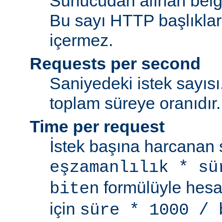
Sunucudan alınan belge
Bu sayı HTTP başlıkları
içermez.
Requests per second
Saniyedeki istek sayısı.
toplam süreye oranıdır.
Time per request
İstek başına harcanan s
eşzamanlılık * sü
formülüyle hesap
biten
için
süre * 1000 / 