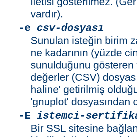
iletisi gösterilmez. (Ge
vardır).
-e
csv-dosyası
Sunulan isteğin birim 
ne kadarının (yüzde ci
sunulduğunu gösteren v
değerler (CSV) dosyası
haline' getirilmiş oldu
'gnuplot' dosyasından d
-E
istemci-sertifik
Bir SSL sitesine bağlan