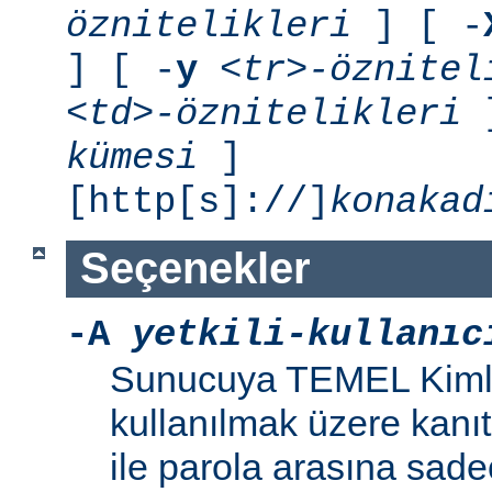
öznitelikleri
] [ -
] [ -
y
<tr>-öznitel
<td>-öznitelikleri
]
kümesi
]
[http[s]://]
konakad
Seçenekler
-A
yetkili-kullanıc
Sunucuya TEMEL Kiml
kullanılmak üzere kanıt 
ile parola arasına sad