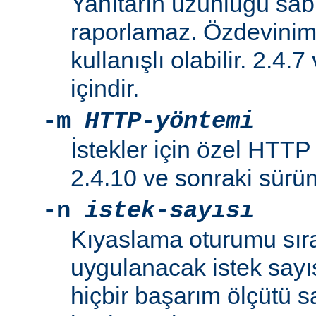
Yanıtarın uzunluğu sabi
raporlamaz. Özdeviniml
kullanışlı olabilir. 2.4.
içindir.
-m
HTTP-yöntemi
İstekler için özel HTTP y
2.4.10 ve sonraki sürüml
-n
istek-sayısı
Kıyaslama oturumu sır
uygulanacak istek sayıs
hiçbir başarım ölçütü 