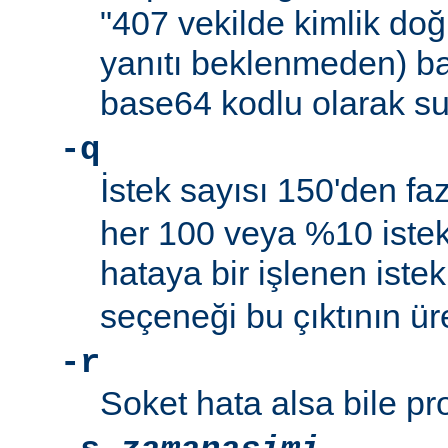
"407 vekilde kimlik do
yanıtı beklenmeden) ba
base64 kodlu olarak su
-q
İstek sayısı 150'den f
her 100 veya %10 istekt
hataya bir işlenen istek
seçeneği bu çıktının ür
-r
Soket hata alsa bile p