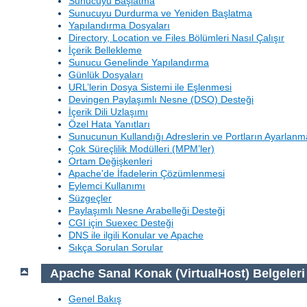
Sunucuyu Başlatma
Sunucuyu Durdurma ve Yeniden Başlatma
Yapılandırma Dosyaları
Directory, Location ve Files Bölümleri Nasıl Çalışır
İçerik Bellekleme
Sunucu Genelinde Yapılandırma
Günlük Dosyaları
URL’lerin Dosya Sistemi ile Eşlenmesi
Devingen Paylaşımlı Nesne (DSO) Desteği
İçerik Dili Uzlaşımı
Özel Hata Yanıtları
Sunucunun Kullandığı Adreslerin ve Portların Ayarlanm
Çok Süreçlilik Modülleri (MPM’ler)
Ortam Değişkenleri
Apache'de İfadelerin Çözümlenmesi
Eylemci Kullanımı
Süzgeçler
Paylaşımlı Nesne Arabelleği Desteği
CGI için Suexec Desteği
DNS ile ilgili Konular ve Apache
Sıkça Sorulan Sorular
Apache Sanal Konak (VirtualHost) Belgeleri
Genel Bakış