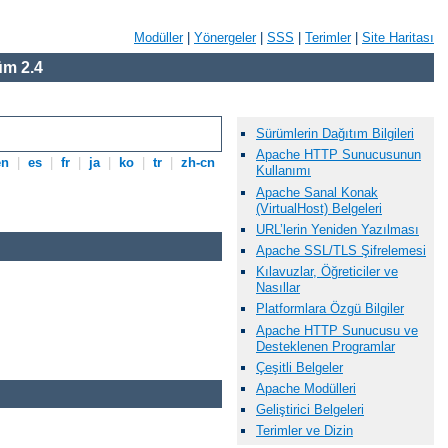
Modüller
|
Yönergeler
|
SSS
|
Terimler
|
Site Haritası
m 2.4
Sürümlerin Dağıtım Bilgileri
Apache HTTP Sunucusunun
en
|
es
|
fr
|
ja
|
ko
|
tr
|
zh-cn
Kullanımı
Apache Sanal Konak
(VirtualHost) Belgeleri
URL’lerin Yeniden Yazılması
Apache SSL/TLS Şifrelemesi
Kılavuzlar, Öğreticiler ve
Nasıllar
Platformlara Özgü Bilgiler
Apache HTTP Sunucusu ve
Desteklenen Programlar
Çeşitli Belgeler
Apache Modülleri
Geliştirici Belgeleri
Terimler ve Dizin