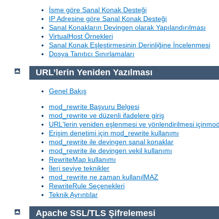
İsme göre Sanal Konak Desteği
IP Adresine göre Sanal Konak Desteği
Sanal Konakların Devingen olarak Yapılandırılması
VirtualHost Örnekleri
Sanal Konak Eşleştirmesinin Derinliğine İncelenmesi
Dosya Tanıtıcı Sınırlamaları
URL’lerin Yeniden Yazılması
Genel Bakış
mod_rewrite Başvuru Belgesi
mod_rewrite ve düzenli ifadelere giriş
URL'lerin yeniden eşlenmesi ve yönlendirilmesi içinmod
Erişim denetimi için mod_rewrite kullanımı
mod_rewrite ile devingen sanal konaklar
mod_rewrite ile devingen vekil kullanımı
RewriteMap kullanımı
İleri seviye teknikler
mod_rewrite ne zaman kullanılMAZ
RewriteRule Seçenekleri
Teknik Ayrıntılar
Apache SSL/TLS Şifrelemesi