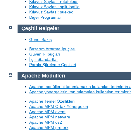
Kılavuz Sayfası: rotatelogs
Kılavuz Sayfası: split-logfile
Kılavuz Sayfası: suexec
Diğer Programlar
Çeşitli Belgeler
Genel Bakış
Başarım Arttırma İpuçları
Güvenlik İpuçları
İlgili Standartlar
Parola Şifreleme Çeşitleri
Apache Modülleri
Apache modüllerini tanımlamakta kullanılan terimlerin 
Apache yönergelerini tanımlamakta kullanılan terimleri
Apache Temel Özellikleri
Apache MPM Ortak Yönergeleri
Apache MPM event
Apache MPM netware
Apache MPM os2
Apache MPM prefork