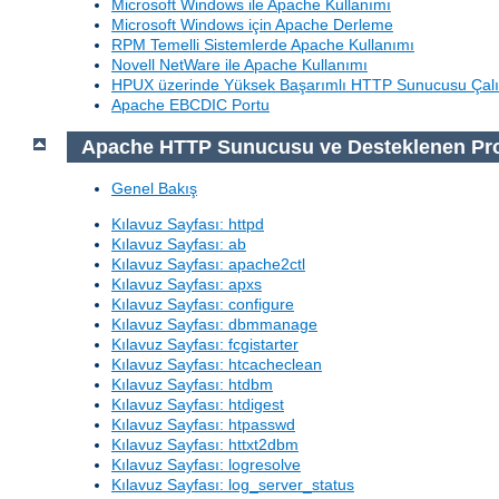
Microsoft Windows ile Apache Kullanımı
Microsoft Windows için Apache Derleme
RPM Temelli Sistemlerde Apache Kullanımı
Novell NetWare ile Apache Kullanımı
HPUX üzerinde Yüksek Başarımlı HTTP Sunucusu Çalı
Apache EBCDIC Portu
Apache HTTP Sunucusu ve Desteklenen Pr
Genel Bakış
Kılavuz Sayfası: httpd
Kılavuz Sayfası: ab
Kılavuz Sayfası: apache2ctl
Kılavuz Sayfası: apxs
Kılavuz Sayfası: configure
Kılavuz Sayfası: dbmmanage
Kılavuz Sayfası: fcgistarter
Kılavuz Sayfası: htcacheclean
Kılavuz Sayfası: htdbm
Kılavuz Sayfası: htdigest
Kılavuz Sayfası: htpasswd
Kılavuz Sayfası: httxt2dbm
Kılavuz Sayfası: logresolve
Kılavuz Sayfası: log_server_status