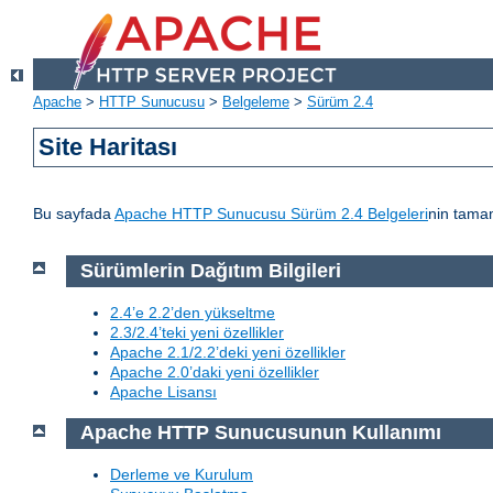
Apache
>
HTTP Sunucusu
>
Belgeleme
>
Sürüm 2.4
Site Haritası
Bu sayfada
Apache HTTP Sunucusu Sürüm 2.4 Belgeleri
nin tamam
Sürümlerin Dağıtım Bilgileri
2.4’e 2.2’den yükseltme
2.3/2.4’teki yeni özellikler
Apache 2.1/2.2’deki yeni özellikler
Apache 2.0’daki yeni özellikler
Apache Lisansı
Apache HTTP Sunucusunun Kullanımı
Derleme ve Kurulum