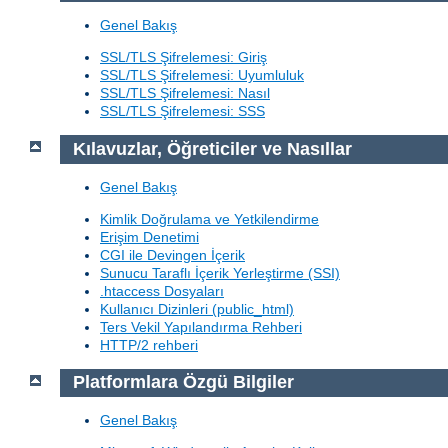
Genel Bakış
SSL/TLS Şifrelemesi: Giriş
SSL/TLS Şifrelemesi: Uyumluluk
SSL/TLS Şifrelemesi: Nasıl
SSL/TLS Şifrelemesi: SSS
Kılavuzlar, Öğreticiler ve Nasıllar
Genel Bakış
Kimlik Doğrulama ve Yetkilendirme
Erişim Denetimi
CGI ile Devingen İçerik
Sunucu Taraflı İçerik Yerleştirme (SSI)
.htaccess Dosyaları
Kullanıcı Dizinleri (public_html)
Ters Vekil Yapılandırma Rehberi
HTTP/2 rehberi
Platformlara Özgü Bilgiler
Genel Bakış